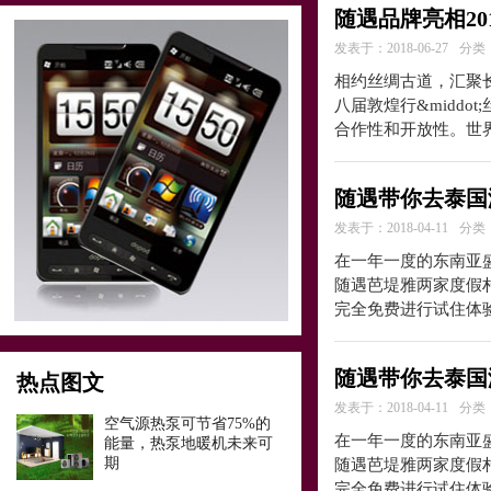
随遇品牌亮相20
发表于：2018-06-27
分类
相约丝绸古道，汇聚长
八届敦煌行&midd
合作性和开放性。世
随遇带你去泰国
发表于：2018-04-11
分类
在一年一度的东南亚
随遇芭堤雅两家度假
完全免费进行试住体验
随遇带你去泰国
热点图文
发表于：2018-04-11
分类
空气源热泵可节省75%的
在一年一度的东南亚
能量，热泵地暖机未来可
期
随遇芭堤雅两家度假
完全免费进行试住体验