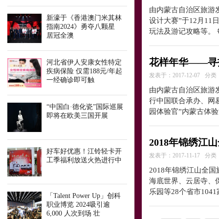
由内蒙古自治区旅游
新濠于《香港澳门米其林
设计大赛”于12月1
指南2024》勇夺八颗星
玩法及游记攻略等。
居冠全澳
花样年华——寻
河北省伊人安康女性特定
疾病保险 仅需188元/年起
发表于：2017-12-07
分类
一经确诊即可触
由内蒙古自治区旅游发
行中国联合承办、网
“中国白·德化瓷”国际巡展
园体验官”内蒙古体验
即将在欧美三国开展
2018年锦绣
好车好优惠！江铃轻卡开
发表于：2017-11-17
分类
工季福利放送火热进行中
2018年锦绣江山全
海底世界、云居寺、
乐园等28个省市104
「Talent Power Up」创科
职业博览 2024吸引逾
6,000 人次到场 壮