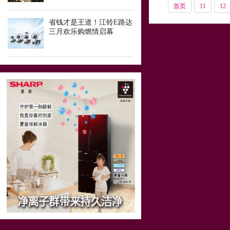
首页
11
12
省钱才是王道！江铃E路达
三月欢乐购燃情启幕