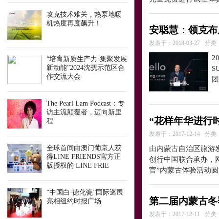
攻克技术难关，热泵地暖
机热度再度飙升！
安聪慧：领克布
发表于：2018-03-27
分类
2
“培育新质生产力·集聚发展
新动能”2024沈抚示范区合
S
作交流大会
团
The Pearl Lam Podcast：专
访主流颠覆者，迈向新里
“花样年华进行
程
发表于：2017-12-14
分类
全球首间由澳门葡京人获
由内蒙古自治区旅游发
得LINE FRIENDS官方正
创行中国联合承办，
版授权的 LINE FRIE
官”内蒙古体验活动
“中国白·德化瓷”国际巡展
第二届内蒙古冬
亮相纽约时报广场
发表于：2017-12-11
分类