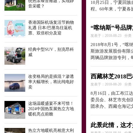
统热泵噪音难题，实现静
10月25日，宁夏回
音采暖？
程。60年来，宁夏
香港国际机场复活节购物
“喀纳斯”号品
礼遇 日本/巴厘岛往返机
票、双倍积分及迎
发表于：2018-08-23
分类
2018年8月1号，
经典中型SUV，别克昂科
斯旅游发展股份有限
威
两辆品牌旅游专列，
西藏林芝201
改变格局的是插混？渗透
率大幅增长，将比纯电好
发表于：2018-08-20
分类
卖
8月16日，由工布
委员会、林芝市先创
这场温暖盛宴不来可惜！​
团承办、西藏仓海记
2024中国热泵展热立方地
暖机亮点前瞻
此景此情，这才
热立方地暖机亮相意大利