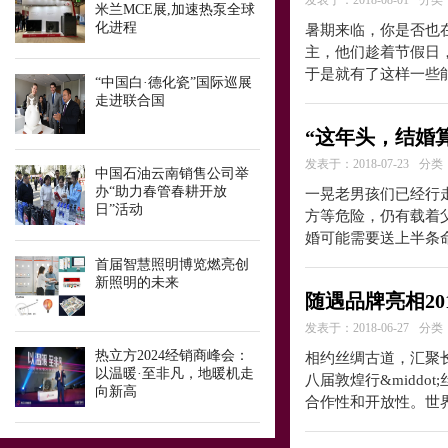
发表于：2018-08-01
分类
米兰MCE展,加速热泵全球
化进程
暑期来临，你是否也
主，他们趁着节假日
于是就有了这样一些
“中国白·德化瓷”国际巡展
走进联合国
“这年头，结婚
发表于：2018-07-23
分类
中国石油云南销售公司举
办“助力春管春耕开放
一晃老男孩们已经行
日”活动
方等危险，仍有载着
婚可能需要送上半条
首届智慧照明博览燃亮创
新照明的未来
随遇品牌亮相20
发表于：2018-06-27
分类
热立方2024经销商峰会：
相约丝绸古道，汇聚长
以温暖·至非凡，地暖机走
八届敦煌行&midd
向新高
合作性和开放性。世