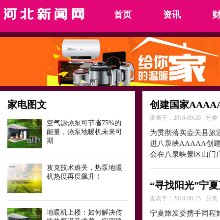
首页
资讯
家电图文
创建国家AAA
发表于：2018-09-26
分类
空气源热泵可节省75%的
能量，热泵地暖机未来可
为贯彻落实壶关县旅
期
进八泉峡AAAAA创
会在八泉峡景区山门
攻克技术难关，热泵地暖
机热度再度飙升！
“寻找阳光”宁
发表于：2018-09-25
分类
地暖机上楼：如何解决传
宁夏旅发委携手同程旅