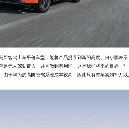
高阶智驾上车平价车型，能将产品提升到新的高度。何小鹏表示：
至是无人驾驶带入，并且做到有利润，这是我们将来的目标。"
，由于华为的高阶智驾系统成本较高，因此只有整车卖到30万以