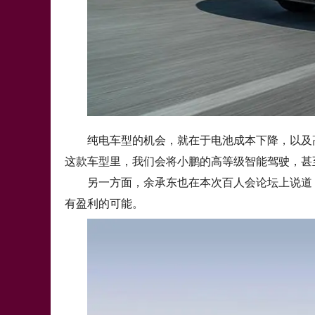
纯电车型的机会，就在于电池成本下降，以及
这款车型里，我们会将小鹏的高等级智能驾驶，甚
另一方面，余承东也在本次百人会论坛上说道
有盈利的可能。