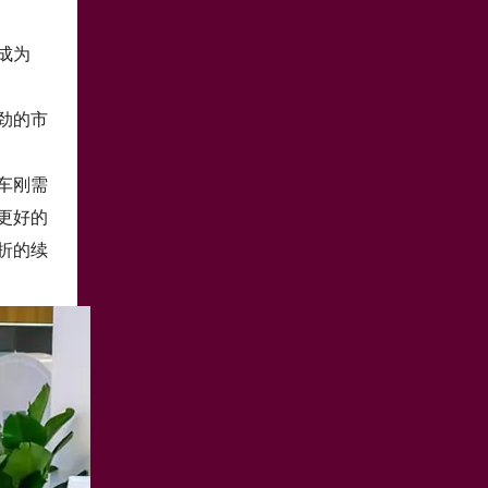
成为
劲的市
车刚需
更好的
折的续