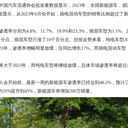
。中国汽车流通协会批发量数据显示，2023年，全国新能源车，插
据显示，从2023年6月份开始，插电混动车型的销售比例超过了
分别为4.8%、11.7%、19.9%和23.3%，插混车型为1.1%、2
5个百分点，插混车型只涨了10个百分点。但按走势来看，纯电车型20
023年，渗透率增幅明显放缓，仅同比增长17%。而插电混动车型
。
将大于2023年，而纯电车型将继续放缓，总体市场渗透率将超过4
会开始前，最新一周的新能源车渗透率已经达到48.2%，预计
35%提升到45%，新能源车将增加200万销量。