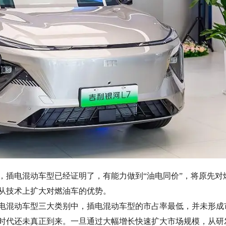
，插电混动车型已经证明了，有能力做到“油电同价”，将原先对
从技术上扩大对燃油车的优势。
电混动车型三大类别中，插电混动车型的市占率最低，并未形成
时代还未真正到来。一旦通过大幅增长快速扩大市场规模，从研