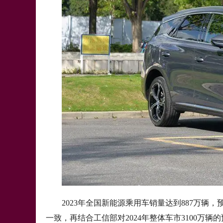
2023年全国新能源乘用车销量达到887万辆
一致，再结合工信部对2024年整体车市3100