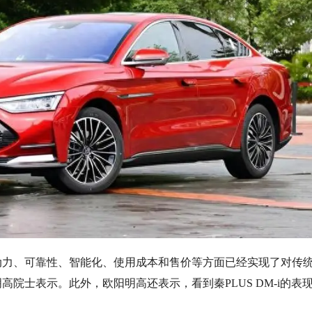
动力、可靠性、智能化、使用成本和售价等方面已经实现了对传
院士表示。此外，欧阳明高还表示，看到秦PLUS DM-i的表