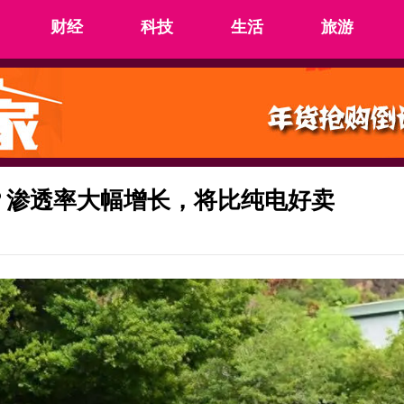
财经
科技
生活
旅游
？渗透率大幅增长，将比纯电好卖