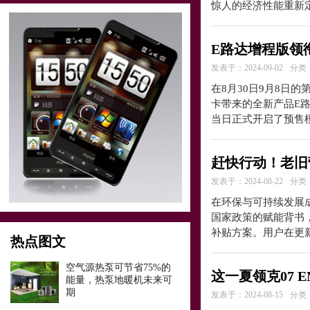
惊人的经济性能重新
E路达增程版领
发表于：2024-09-02
分类
在8月30日9月8日
卡带来的全新产品E
当日正式开启了预售
赶快行动！老旧
发表于：2024-08-22
分类
在环保与可持续发展
国家政策的赋能背书
补贴方案。用户在更
热点图文
空气源热泵可节省75%的
这一夏领克07 
能量，热泵地暖机未来可
期
发表于：2024-08-15
分类