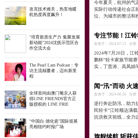
今年夏天，杭州的气
攻克技术难关，热泵地暖
实际行动传递社会正
机热度再度飙升！
位、为城市的整洁和
专注节能！江铃
“培育新质生产力·集聚发展
新动能”2024沈抚示范区合
发表于：2024-07-23
分类
作交流大会
2024年7月20日，
鹏杯”轻卡家族节能
The Pearl Lam Podcast：专
实，丁贵涛、高凤娟
访主流颠覆者，迈向新里
程
闻“汛”而动 
全球首间由澳门葡京人获
发表于：2024-06-26
分类
得LINE FRIENDS官方正
逆行奔赴防汛，助力
版授权的 LINE FRIE
民轻卡”江铃顺达满
抗洪救灾前线，全力
“中国白·德化瓷”国际巡展
亮相纽约时报广场
旗舰续航 斩获