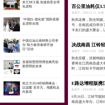
米兰MCE展,加速热泵全球
百公里油耗仅3.
化进程
发表于：2024-11-11
分类
“中国白·德化瓷”国际巡展
秋风送爽，阳光明媚。
走进联合国
号，在南昌成功举办
卡友们的盛大聚会，
中国石油云南销售公司举
决战南昌 江铃
办“助力春管春耕开放
日”活动
发表于：2024-11-05
分类
秋色安暖，洪都绚丽如画
首届智慧照明博览燃亮创
赛将在江西南昌盛大
新照明的未来
时，江铃轻卡节能研究
E路达增程版携
热立方2024经销商峰会：
以温暖·至非凡，地暖机走
发表于：2024-09-26
分类
向新高
9月26日，江铃节
南昌盛大举办。江铃E