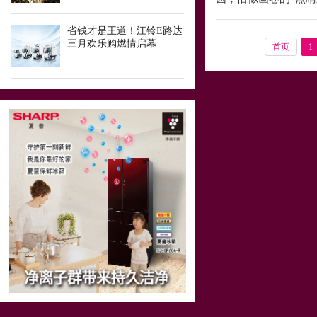
省钱才是王道！江铃E路达
三月欢乐购燃情启幕
首页
1