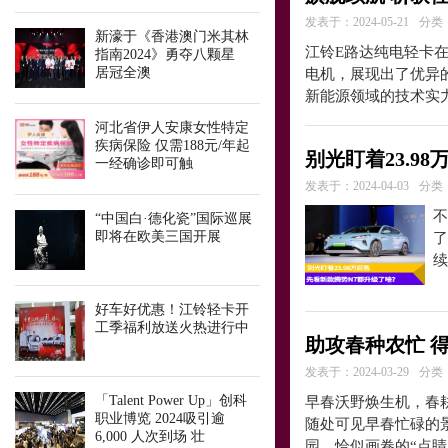
发表于：2024-05-21
分类
新濠于《香港澳门米其林
江铃E路达纯电轻卡
指南2024》勇夺八颗星
居冠全澳
电机，展现出了优异
新能源领域的技术实
河北省伊人安康女性特定
疾病保险 仅需188元/年起
别光盯着23.9
一经确诊即可触
发表于：2024-04-03
分类
不
“中国白·德化瓷”国际巡展
即将在欧美三国开展
了
续
好车好优惠！江铃轻卡开
工季福利放送火热进行中
助攻春种农忙 
发表于：2024-03-29
分类
「Talent Power Up」创科
早春沃野焕生机，春
职业博览 2024吸引逾
随处可见早春忙碌的
6,000 人次到场 壮
园，恰似画卷的“点