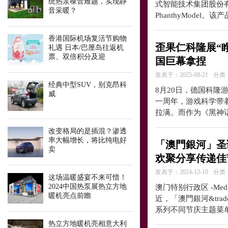
统热泵噪音难题，实现静
式智能技术集团股份有
音采暖？
PhanthyMode
香港国际机场复活节购物
歪果仁科隆展“
礼遇 日本/巴厘岛往返机
票、双倍积分及迎
国巨幕拿捏
发表于：2025-08-21
分类
经典中型SUV，别克昂科
8月20日，德国科
威
一周年，游戏科学带
拉满。而作为《黑神
改变格局的是插混？渗透
率大幅增长，将比纯电好
「澳門銀河」圣
卖
欢聚分享传递佳
发表于：2024-12-10
分类
这场温暖盛宴不来可惜！​
2024中国热泵展热立方地
澳门特别行政区 -Media
暖机亮点前瞻
近，「澳門銀河&tr
系列不同节庆主题菜
热立方地暖机亮相意大利