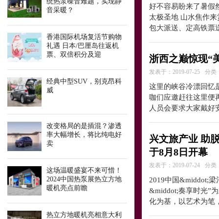
统热泵噪音难题，实现静
好不容易盼来了暑假
音采暖？
太极圣地 山水焦作来
包大派送、定高铁票送
香港国际机场复活节购物
礼遇 日本/巴厘岛往返机
票、双倍积分及迎
浙西之巅惊现“美男
发表于：2019-07-25
分类
经典中型SUV，别克昂科
这里的峡谷冷漂回忆
威
咖们应邀赶往这里便
人员会要求大家戴好
改变格局的是插混？渗透
率大幅增长，将比纯电好
兴文旅产业 助脱
卖
于8月8日开幕
发表于：2019-07-24
分类
这场温暖盛宴不来可惜！​
2024中国热泵展热立方地
2019中国&midd
暖机亮点前瞻
&middot;奏享
化为基，以艺术为笔
热立方地暖机亮相意大利