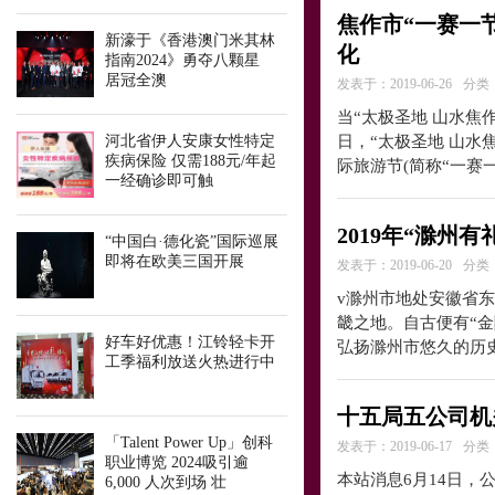
焦作市“一赛一
新濠于《香港澳门米其林
化
指南2024》勇夺八颗星
居冠全澳
发表于：2019-06-26
分类
当“太极圣地 山水焦作
河北省伊人安康女性特定
日，“太极圣地 山水
疾病保险 仅需188元/年起
际旅游节(简称“一赛
一经确诊即可触
2019年“滁州
“中国白·德化瓷”国际巡展
即将在欧美三国开展
发表于：2019-06-20
分类
v滁州市地处安徽省
畿之地。自古便有“金
好车好优惠！江铃轻卡开
弘扬滁州市悠久的历
工季福利放送火热进行中
十五局五公司机
「Talent Power Up」创科
发表于：2019-06-17
分类
职业博览 2024吸引逾
本站消息6月14日
6,000 人次到场 壮