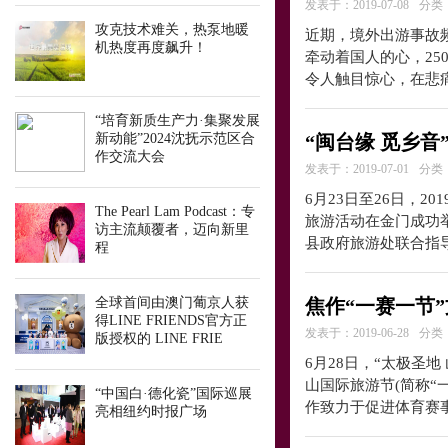
发表于：2019-07-08
分类
攻克技术难关，热泵地暖
近期，境外出游事故
机热度再度飙升！
牵动着国人的心，25
令人触目惊心，在悲
“培育新质生产力·集聚发展
新动能”2024沈抚示范区合
“闽台缘 觅乡音
作交流大会
发表于：2019-07-01
分类
6月23日至26日，2
The Pearl Lam Podcast：专
旅游活动在金门成功
访主流颠覆者，迈向新里
县政府旅游处联合指
程
全球首间由澳门葡京人获
焦作“一赛一节
得LINE FRIENDS官方正
发表于：2019-06-28
分类
版授权的 LINE FRIE
6月28日，“太极圣
山国际旅游节(简称“
“中国白·德化瓷”国际巡展
作致力于促进体育赛
亮相纽约时报广场