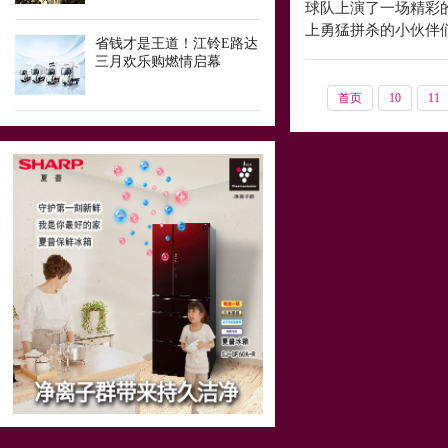
球队上演了一场精彩
上勇猛拼杀的小伙伴
省钱才是王道！江铃E路达
三月欢乐购燃情启幕
首页
10
11