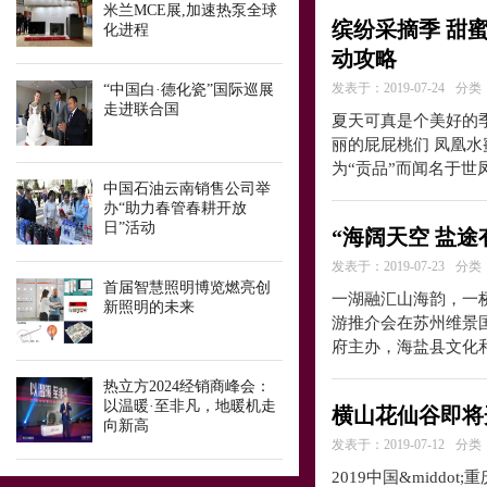
米兰MCE展,加速热泵全球
缤纷采摘季 甜蜜
化进程
动攻略
发表于：2019-07-24
分类
“中国白·德化瓷”国际巡展
走进联合国
夏天可真是个美好的
丽的屁屁桃们 凤凰
为“贡品”而闻名于
中国石油云南销售公司举
办“助力春管春耕开放
日”活动
“海阔天空 盐途
发表于：2019-07-23
分类
首届智慧照明博览燃亮创
一湖融汇山海韵，一桥尽
新照明的未来
游推介会在苏州维景
府主办，海盐县文化
热立方2024经销商峰会：
以温暖·至非凡，地暖机走
横山花仙谷即将
向新高
发表于：2019-07-12
分类
2019中国&midd