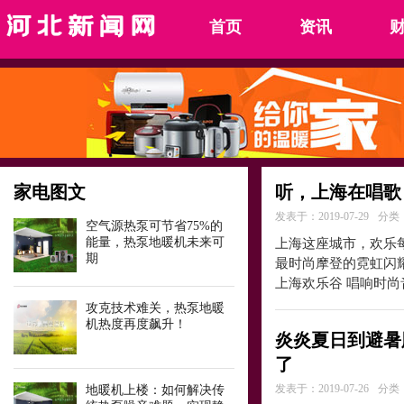
首页
资讯
家电图文
听，上海在唱歌
发表于：2019-07-29
分类
空气源热泵可节省75%的
能量，热泵地暖机未来可
上海这座城市，欢乐
期
最时尚摩登的霓虹闪
上海欢乐谷 唱响时尚
攻克技术难关，热泵地暖
机热度再度飙升！
炎炎夏日到避暑
了
发表于：2019-07-26
分类
地暖机上楼：如何解决传