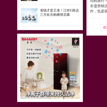
同程旅行"
非遗营销
省钱才是王道！江铃E路达
作，也是
三月欢乐购燃情启幕
首