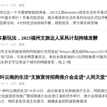
04-26
分类：
旅游
，经过近一个月紧锣密鼓的筹备，2023江西&middot;靖安生活年开幕
声中盛大举行！开幕式的启动，预示着靖安生活年系列活动正式拉开
点品牌活动、4大特色活动持续不断，精彩纷呈，带大家在靖安嗨
多新玩法，2023福州文旅达人采风计划持续发酵
04-23
分类：
旅游
市文化和旅游局和同程旅行共同发起"&lsquo;遇见福州&rsquo;202
计划"活动，引发全网普遍关注。来自全国各地的12位同程验客大咖共
镜头和文字记录这个城市的绚丽多彩，线上+线
种叫云南的生活”文旅宣传招商推介会走进“人间天堂
04-18
分类：
旅游
一种叫云南的生活"?4月16日，由云南省文化和旅游厅主办，同程旅
云南文化旅游宣传推广暨招商推介会在浙江省杭州市举行。推介会现场丰
推介、绚烂多彩非遗文化展示、婀娜多姿的民族歌舞展演