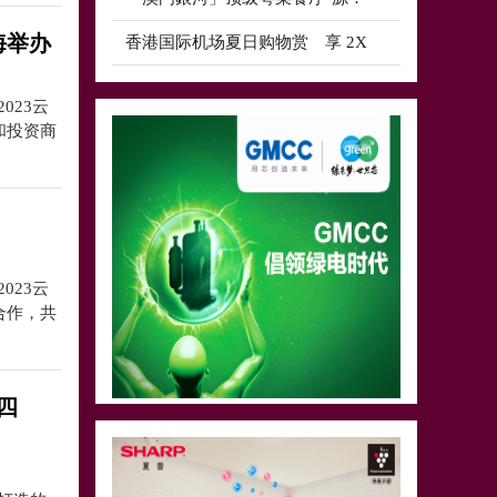
海举办
香港国际机场夏日购物赏 享 2X
023云
和投资商
023云
合作，共
四