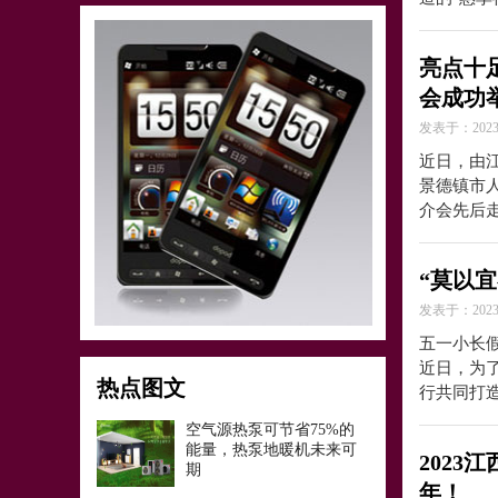
亮点十足
会成功
发表于：2023-
近日，由
景德镇市人
介会先后
“莫以
发表于：2023-
五一小长
近日，为
热点图文
行共同打
空气源热泵可节省75%的
能量，热泵地暖机未来可
202
期
年！