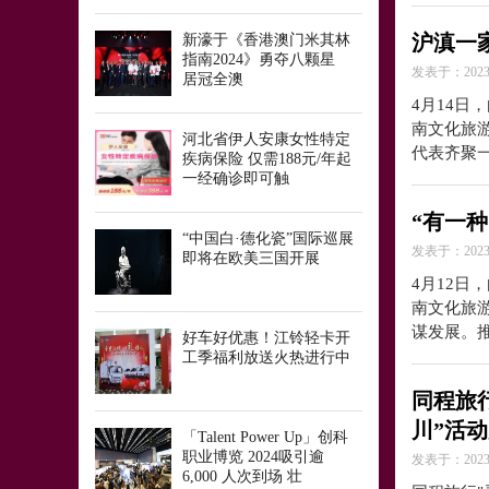
沪滇一
新濠于《香港澳门米其林
指南2024》勇夺八颗星
发表于：2023-
居冠全澳
4月14日
南文化旅
河北省伊人安康女性特定
代表齐聚
疾病保险 仅需188元/年起
一经确诊即可触
“有一
“中国白·德化瓷”国际巡展
发表于：2023-
即将在欧美三国开展
4月12日
南文化旅
谋发展。
好车好优惠！江铃轻卡开
工季福利放送火热进行中
同程旅
川”活
「Talent Power Up」创科
职业博览 2024吸引逾
发表于：2023-
6,000 人次到场 壮