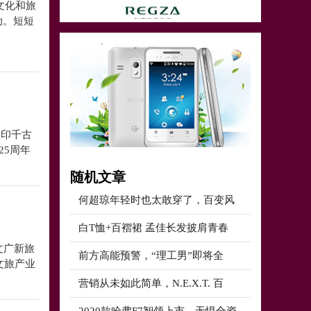
文化和旅
动。短短
徽印千古
25周年
随机文章
何超琼年轻时也太敢穿了，百变风
白T恤+百褶裙 孟佳长发披肩青春
市文广新旅
前方高能预警，“理工男”即将全
文旅产业
营销从未如此简单，N.E.X.T. 百