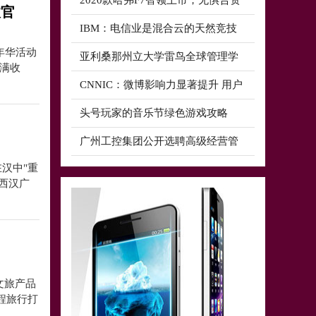
2020款哈弗F7智领上市，无惧合资
收官
IBM：电信业是混合云的天然竞技
年华活动
亚利桑那州立大学雷鸟全球管理学
圆满收
CNNIC：微博影响力显著提升 用户
头号玩家的音乐节绿色游戏攻略
广州工控集团公开选聘高级经营管
汉中"重
西汉广
文旅产品
程旅行打