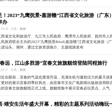
！2023“九鹰抚景•嘉游赣”江西省文化旅游（广东
举办
04-28
分类：
旅游
江西省文化和旅游厅、九江市人民政府、鹰潭市人民政府、抚州市人
民政府联合主办的2023"九鹰抚景&bull;嘉游赣"江西省文化旅游（
走进汕头、潮州，通过文旅资源推介、主题线路发布
宜春远，江山多胜游”宜春文旅旗舰馆登陆同程旅行
04-27
分类：
旅游
假近在眼前，宜春的气温也逐渐升温，充满生机与蓬勃活力的夏天就
了更好的展示宜春四季好风光，由宜春市文化广电新闻出版旅游局联
造的宜春文旅旗舰馆正式上线。旗舰馆集中展示宜春必玩景点、人气
3江西·靖安生活年盛大开幕，精彩的主题系列活动嗨玩