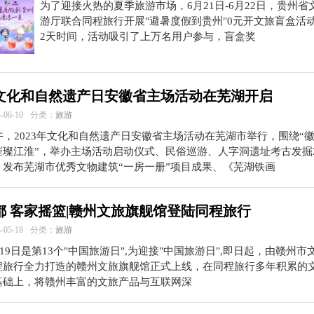
为了迎接火热的夏季旅游市场，6月21日-6月22日，贵州省
游厅联合同程旅行开展"避暑度假到贵州"0元开文旅盲盒活
2天时间，活动吸引了上万名用户参与，盲盒奖
文化和自然遗产日安徽省主场活动在芜湖开启
06-10
分类：
旅游
午，2023年文化和自然遗产日安徽省主场活动在芜湖市举行，围绕“
ot;璀璨江淮”，举办主场活动启动仪式、民俗巡游、人字洞遗址考古发掘
、发布芜湖市优秀文物建筑“一房一册”项目成果、《芜湖铁画
都 客家摇篮|赣州文旅旗舰馆登陆同程旅行
05-18
分类：
旅游
5月19日是第13个"中国旅游日",为迎接"中国旅游日",即日起，由赣州
程旅行全力打造的赣州文旅旗舰馆正式上线，在同程旅行多年积累的
基础上，将赣州丰富的文旅产品与互联网深