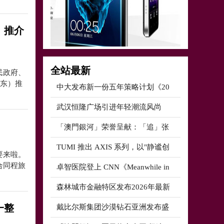
）推介
全站最新
民政府、
广东）推
中大发布新一份五年策略计划《20
武汉恒隆广场引进年轻潮流风尚
「澳門銀河」荣誉呈献：「追」张
TUMI 推出 AXIS 系列，以"静谧创
要来啦。
合同程旅
卓智医院登上 CNN《Meanwhile in
森林城市金融特区发布2026年最新
一整
戴比尔斯集团沙漠钻石亚洲发布盛