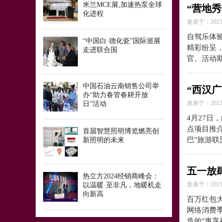
米兰MCE展,加速热泵全球
“营地
化进程
发表于：2023-
自驾乐体验
“中国白·德化瓷”国际巡展
精彩纷呈，
走进联合国
官。活动
中国石油云南销售公司举
“西汉广
办“助力春管春耕开放
发表于：2023-
日”活动
4月27日
点项目推
首届智慧照明博览燃亮创
巴"旅游联
新照明的未来
五一放
热立方2024经销商峰会：
发表于：2023-
以温暖·至非凡，地暖机走
向新高
百万红包
网络消费季
造的"惠享