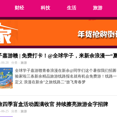
财经
科技
生活
旅游
子嘉游赣 | 免费打卡！@全球学子，来新余浪漫一“夏
06-28
分类：
旅游
全球学子嘉游赣青春浪漫在新余@同学们这个暑假我们招募
验家啦三条新余精品旅游线路报名就有机会免费游！线路一
定义 浪漫在新余"之旅线路二"放飞青春梦
旅四季盲盒活动圆满收官 持续擦亮旅游金字招牌
06-25
分类：
旅游