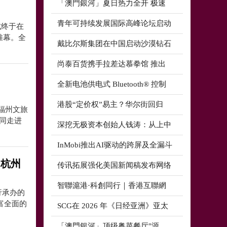
「澳門銀河」夏日热力全开 极速
青年可持续发展国际高峰论坛启动
式终于在
帷幕。全
戴比尔斯集团在中国启动沙漠钻石
尚泰百货携手拉差达慕拳馆 推出
全新电池供电式 Bluetooth® 控制
港股“定价权”易主？华尔街回归
3福州文旅
同走进
深挖无极资本创始人钱涛：从上中
InMobi推出AI驱动的跨屏及全漏斗
”杭州
传讯拓展强化美国新闻稿发布网络
智聯滬港·科創同行｜香港互聯網
行承办的
富全面的
SCG在 2026 年《日经亚洲》亚太
「澳門銀河」顶级粤菜餐厅"源．