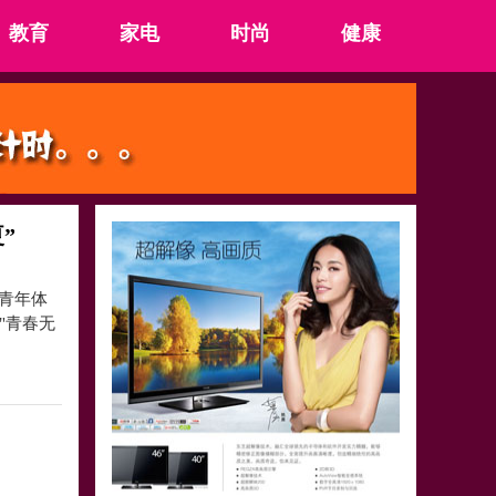
教育
家电
时尚
健康
”
青年体
"青春无