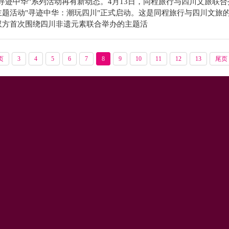
寻迹中华"系列活动再有新动态。4月13日，同程旅行与四川文旅联合
主题活动"寻迹中华：潮玩四川"正式启动。这是同程旅行与四川文旅
双方首次围绕四川非遗元素联合举办的主题活
页
3
4
5
6
7
8
9
10
11
12
13
尾页