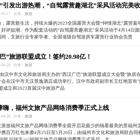
秀”引发出游热潮，“自驾露营趣湖北”采风活动完美
05-17
分类：
旅游
，露营新生活，持续火爆的2023全国露营大会暨“钟情湖北”露营嘉
好评如潮。作为配套活动的“自驾露营趣湖北”采风活动于4月14日
期间，文旅行业专家学者、全国省级自驾游房车露营行业协会负责
巴”旅游联盟成立！签约20.98亿！
04-28
分类：
旅游
，由汉中市文化和旅游局主办的"西汉广巴"旅游联盟成立大会暨"旅居在
介会在汉中市天汉景逸酒店成功举行。汉中市政府副市长王红艳宣布"
盟成立和2023首届汉中旅游产品
肆嗨，福州文旅产品网络消费季正式上线
04-28
分类：
旅游
大派放福州文旅产品网络消费季全面开启花最少的钱看最美的景福州
携百万红包来袭4月25日至5月20日，由福州市文化和旅游局联合同
福州 玩转五一"福州文旅产品网络消费季正式开启，大