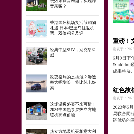
统热泵噪音难题，实现静
音采暖？
香港国际机场复活节购物
礼遇 日本/巴厘岛往返机
票、双倍积分及迎
重磅！
发表于：2023-
经典中型SUV，别克昂科
威
6月9日下
&midd
成果特展
改变格局的是插混？渗透
率大幅增长，将比纯电好
卖
红色故
发表于：2023-
这场温暖盛宴不来可惜！​
2023年
2024中国热泵展热立方地
局联合同
暖机亮点前瞻
链优势的
热立方地暖机亮相意大利