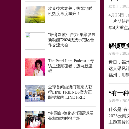
发表于：2023-
攻克技术难关，热泵地暖
机热度再度飙升！
4月25日
一片期待
年4大重
“培育新质生产力·集聚发展
新动能”2024沈抚示范区合
解锁更
作交流大会
发表于：2023-
The Pearl Lam Podcast：专
近日，福州
访主流颠覆者，迈向新里
达人采风
程
福州，用
全球首间由澳门葡京人获
“有一
得LINE FRIENDS官方正
版授权的 LINE FRIE
发表于：2023-
什么是"有
“中国白·德化瓷”国际巡展
2023
亮相纽约时报广场
主题宣传