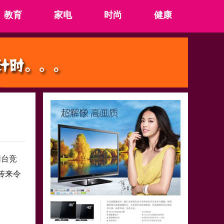
教育
家电
时尚
健康
同台竞
传来令