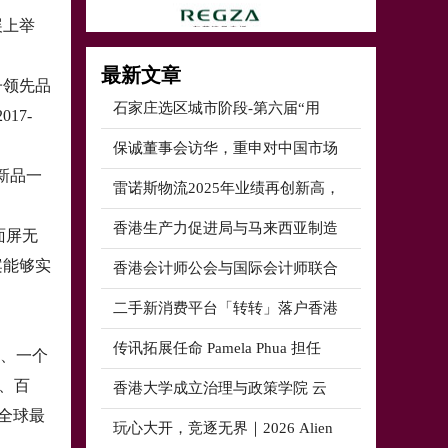
展上举
最新文章
电子领先品
石家庄选区城市阶段-第六届“用
17-
保诚董事会访华，重申对中国市场
视新品一
雷诺斯物流2025年业绩再创新高，
香港生产力促进局与马来西亚制造
面屏无
案能够实
香港会计师公会与国际会计师联合
二手新消费平台「转转」落户香港
传讯拓展任命 Pamela Phua 担任
话、一个
n、百
香港大学成立治理与政策学院 云
全球最
玩心大开，竞逐无界｜2026 Alien