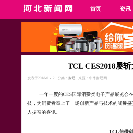
首页
资讯
TCL CES201
发表于2018-01-12
分类：
财经
来源：中华财经网
一年一度的CES国际消费类电子产品展览会
技，为消费者奉上了一场创新产品与技术的饕餮盛
人振奋的喜讯。
TCL
凭借