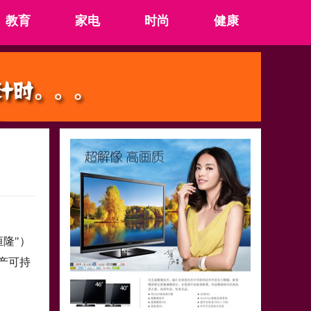
教育
家电
时尚
健康
恒隆"）
产可持