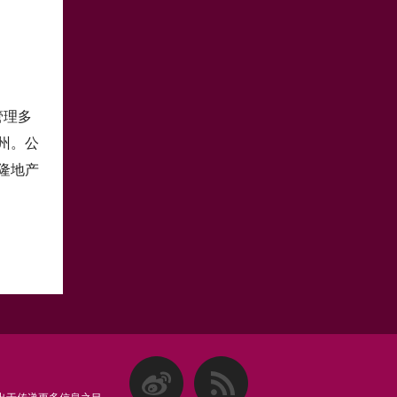
管理多
州。公
隆地产