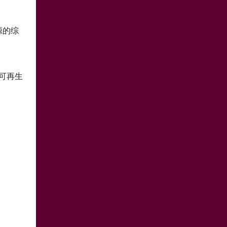
源的综
可再生