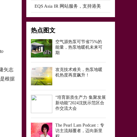
EQS Asia IR 网站服务，支持港美
热点图文
空气源热泵可节省75%的
能量，热泵地暖机未来可
o
期
隆矢志
攻克技术难关，热泵地暖
机热度再度飙升！
诺是根据
“培育新质生产力·集聚发展
新动能”2024沈抚示范区合
作交流大会
The Pearl Lam Podcast：专
访主流颠覆者，迈向新里
程